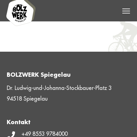
SOCCER
RESTAURANT
TEAMSPORT SHOP
FUSSBALLSCHULE
BOLZWERK Spiegelau
VERLEIH
Dr. Ludwig-und-Johanna-Stockbauer-Platz 3
EVENTS
94518 Spiegelau
FUN AREA
Kontakt
DAS BOLZWERK
+49 8553 9784000
