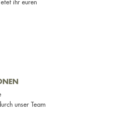
etet ihr euren
ONEN
e
urch unser Team