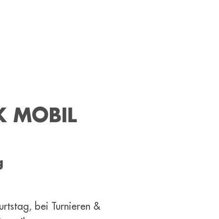
K MOBIL
g
rtstag, bei Turnieren &