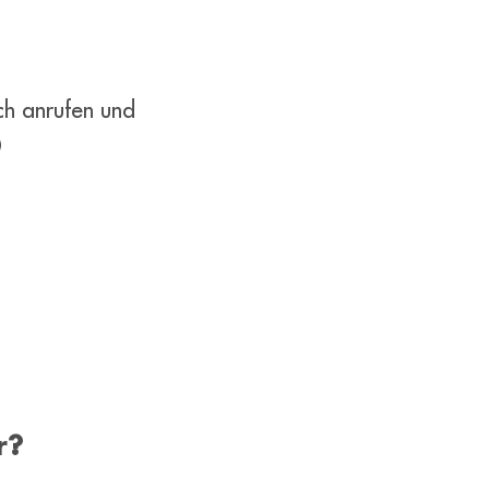
ch anrufen und
0
r?